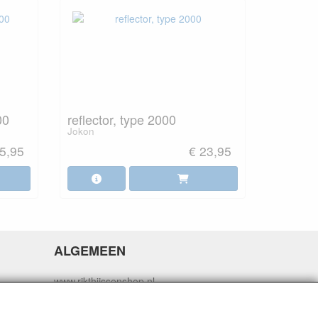
00
reflector, type 2000
Jokon
5,95
€ 23,95
ALGEMEEN
www.rikthijssenshop.nl
logistiek door OTOPARTS BV