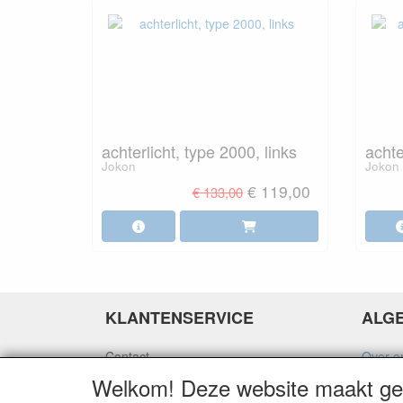
achterlicht, type 2000, links
achte
Jokon
Jokon
€ 119,00
€ 133,00
KLANTENSERVICE
ALG
Contact
Over o
Betaalopties
Algeme
Welkom! Deze website maakt geb
Verzending
Privacy