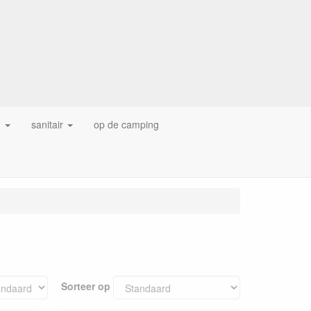
g
sanitair
op de camping
Sorteer op