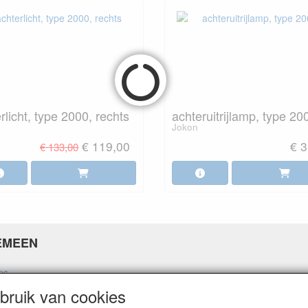
rlicht, type 2000, rechts
achteruitrijlamp, type 20
Jokon
€ 119,00
€ 3
€ 133,00
EMEEN
ns
ne voorwaarden
ruik van cookies
 policy