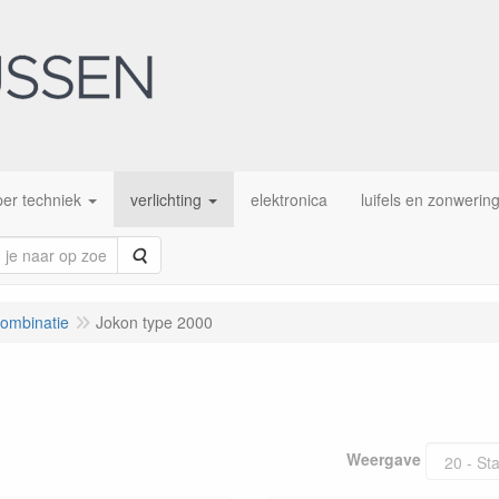
er techniek
verlichting
elektronica
luifels en zonwerin
Zoeken
combinatie
Jokon type 2000
Weergave