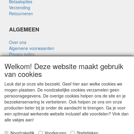
Betaalopties
Verzending
Retourneren
ALGEMEEN
Over ons
Algemene voorwaarden
Privacy policy
Disclaimer
Welkom! Deze website maakt gebruik
Over Rik Thijssen
van cookies
Leuk dat je onze site bezoekt. Geef hier aan welke cookies we
mogen plaatsen. De noodzakelijke cookies verzamelen geen
persoonsgegevens. De overige cookies helpen ons de site en je
ALGEMEEN
bezoekerservaring te verbeteren. Ook helpen ze ons om onze
producten beter bij je onder de aandacht te brengen. Ga je voor
www.rikthijssenshop.nl
een optimaal werkende website inclusief alle voordelen? Vink dan
logistiek door OTOPARTS BV
alle vakjes aan!
Noodzakelijk
Voorkeuren
Statistieken
E-mail: info@otoparts.nl