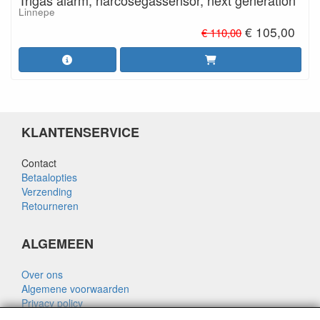
Trigas alarm, narcosegassensor, next generation
Linnepe
€ 105,00
€ 110,00
KLANTENSERVICE
Contact
Betaalopties
Verzending
Retourneren
ALGEMEEN
Over ons
Algemene voorwaarden
Privacy policy
Disclaimer