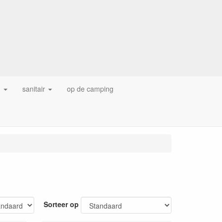
g
sanitair
op de camping
Sorteer op