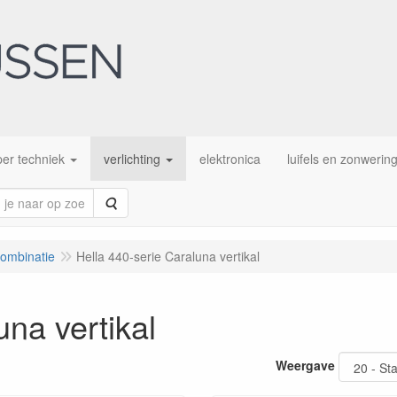
er techniek
verlichting
elektronica
luifels en zonwerin
Zoeken
combinatie
Hella 440-serie Caraluna vertikal
una vertikal
Weergave