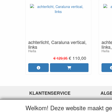
achterlicht, Caraluna vertical,
achte
links
links
Hella
Hella
€ 110,00
€ 129,95
KLANTENSERVICE
ALG
Contact
Over o
Welkom! Deze website maakt geb
Betaalopties
Algeme