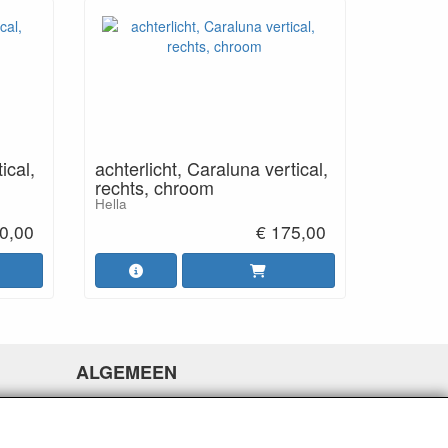
ical,
achterlicht, Caraluna vertical,
rechts, chroom
Hella
0,00
€ 175,00
ALGEMEEN
www.rikthijssenshop.nl
logistiek door OTOPARTS BV