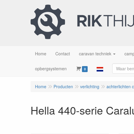
Home
Contact
caravan techniek
camp
opbergsystemen
0
Home
Producten
verlichting
achterlichten 
Hella 440-serie Caral