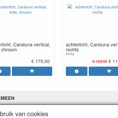
rlicht, Caraluna vertical,
achterlicht, Caraluna vert
, chroom
rechts
Hella
€ 175,00
€ 11
€ 129,95
EMEEN
ns
ruik van cookies
ne voorwaarden