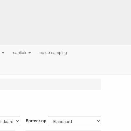
g
sanitair
op de camping
Sorteer op