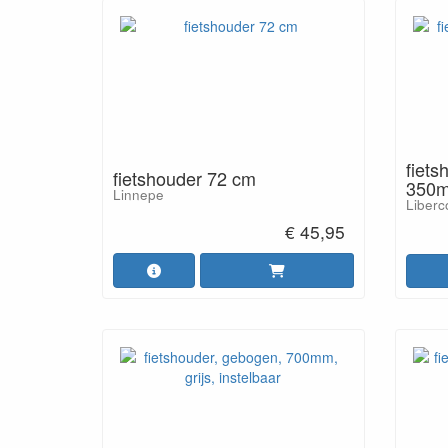
fiets
fietshouder 72 cm
350m
Linnepe
Liberc
€ 45,95