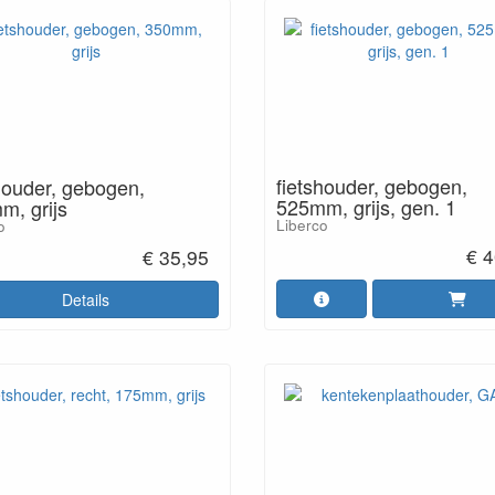
fietshouder, gebogen,
houder, gebogen,
525mm, grijs, gen. 1
m, grijs
Liberco
o
€ 4
€ 35,95
Details