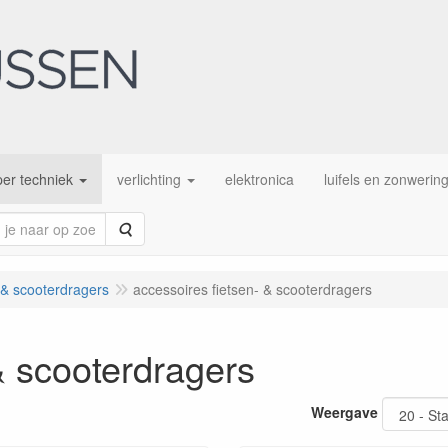
er techniek
verlichting
elektronica
luifels en zonwerin
Zoeken
- & scooterdragers
accessoires fietsen- & scooterdragers
& scooterdragers
Weergave