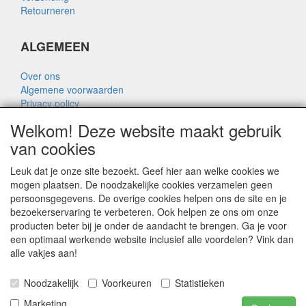
Retourneren
ALGEMEEN
Over ons
Algemene voorwaarden
Privacy policy
Disclaimer
Welkom! Deze website maakt gebruik
Over Rik Thijssen
van cookies
Leuk dat je onze site bezoekt. Geef hier aan welke cookies we
mogen plaatsen. De noodzakelijke cookies verzamelen geen
persoonsgegevens. De overige cookies helpen ons de site en je
ALGEMEEN
bezoekerservaring te verbeteren. Ook helpen ze ons om onze
producten beter bij je onder de aandacht te brengen. Ga je voor
www.rikthijssenshop.nl
een optimaal werkende website inclusief alle voordelen? Vink dan
logistiek door OTOPARTS BV
alle vakjes aan!
Noodzakelijk
Voorkeuren
Statistieken
E-mail: info@otoparts.nl
Telefoon: 085 - 0824330
Marketing