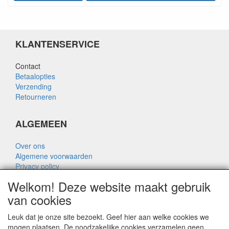
KLANTENSERVICE
Contact
Betaalopties
Verzending
Retourneren
ALGEMEEN
Over ons
Algemene voorwaarden
Privacy policy
Disclaimer
Welkom! Deze website maakt gebruik
Over Rik Thijssen
van cookies
Leuk dat je onze site bezoekt. Geef hier aan welke cookies we
mogen plaatsen. De noodzakelijke cookies verzamelen geen