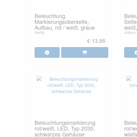
Beleuchtung,
Bele
Markierungsoberseite,
Seite
Aufbau, rot / weiß, graue
weiß,
Hella
Jokon
€ 13,95
Beleuchtungsmarkierung
Bele
rot/weiß, LED, Typ 2030,
rot/w
schwarzes Gehäuse
wieß