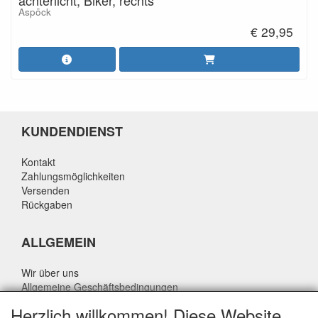
achterlicht, Biker, rechts
Aspöck
€ 29,95
KUNDENDIENST
Kontakt
Zahlungsmöglichkeiten
Versenden
Rückgaben
ALLGEMEIN
Wir über uns
Allgemeine Geschäftsbedingungen
Datenschutzrichtlinie
Herzlich willkommen! Diese Website
Haftungsausschluss