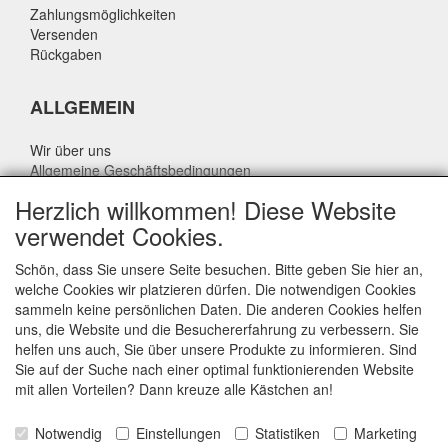
Zahlungsmöglichkeiten
Versenden
Rückgaben
ALLGEMEIN
Wir über uns
Allgemeine Geschäftsbedingungen
Datenschutzrichtlinie
Herzlich willkommen! Diese Website
Haftungsausschluss
verwendet Cookies.
Über Rik Thijssen
Schön, dass Sie unsere Seite besuchen. Bitte geben Sie hier an,
welche Cookies wir platzieren dürfen. Die notwendigen Cookies
sammeln keine persönlichen Daten. Die anderen Cookies helfen
uns, die Website und die Besuchererfahrung zu verbessern. Sie
ALLGEMEIN
helfen uns auch, Sie über unsere Produkte zu informieren. Sind
Sie auf der Suche nach einer optimal funktionierenden Website
www.rikthijssenshop.nl
mit allen Vorteilen? Dann kreuze alle Kästchen an!
Logistik durch OTOPARTS BV
Notwendig
Einstellungen
Statistiken
Marketing