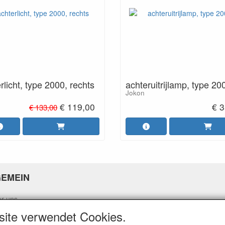
rlicht, type 2000, rechts
achteruitrijlamp, type 20
Jokon
€ 119,00
€ 3
€ 133,00
GEMEIN
er uns
eine Geschäftsbedingungen
site verwendet Cookies.
hutzrichtlinie