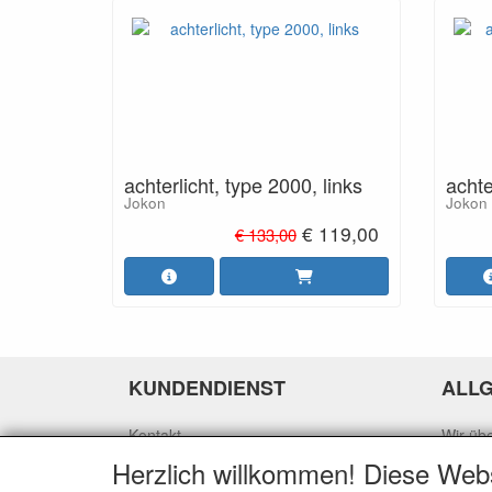
achterlicht, type 2000, links
achte
Jokon
Jokon
€ 119,00
€ 133,00
KUNDENDIENST
ALL
Kontakt
Wir üb
Zahlungsmöglichkeiten
Allgem
Herzlich willkommen! Diese Web
Versenden
Datensc