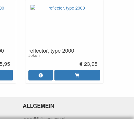
00
reflector, type 2000
Jokon
5,95
€ 23,95
ALLGEMEIN
www.rikthijssenshop.nl
Logistik durch OTOPARTS BV