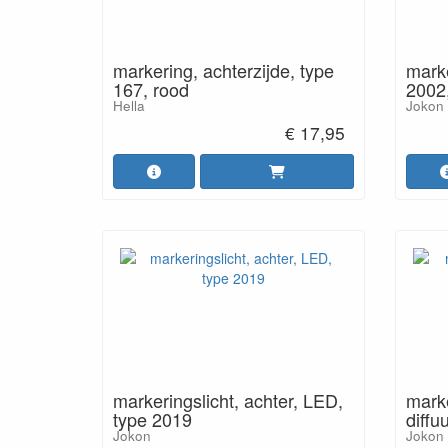
markering, achterzijde, type
marke
167, rood
2002,
Hella
Jokon
€ 17,95
markeringslicht, achter, LED,
marke
type 2019
diffu
Jokon
Jokon