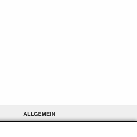
ALLGEMEIN
www.rikthijssenshop.nl
Logistik durch OTOPARTS BV