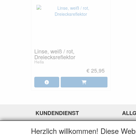
Linse, weiß / rot,
Dreiecksreflektor
Hella
€ 25,95
KUNDENDIENST
ALL
Kontakt
Wir üb
Herzlich willkommen! Diese Web
Zahlungsmöglichkeiten
Allgem