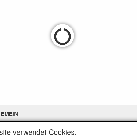
GEMEIN
er uns
site verwendet Cookies.
eine Geschäftsbedingungen